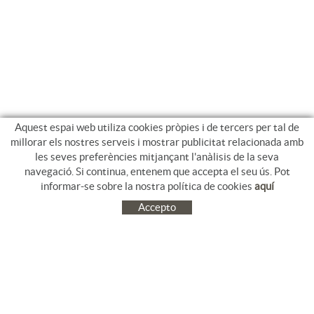
Aquest espai web utiliza cookies pròpies i de tercers per tal de
millorar els nostres serveis i mostrar publicitat relacionada amb
les seves preferències mitjançant l'anàlisis de la seva
navegació. Si continua, entenem que accepta el seu ús. Pot
informar-se sobre la nostra política de cookies
aquí
Accepto
C/ Jacinto Benavente, 9. Platja Salatà. 17480 ROSES
972 253 163
Tel.
+34