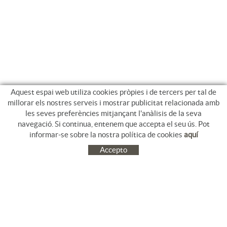
Aquest espai web utiliza cookies pròpies i de tercers per tal de
millorar els nostres serveis i mostrar publicitat relacionada amb
les seves preferències mitjançant l'anàlisis de la seva
navegació. Si continua, entenem que accepta el seu ús. Pot
informar-se sobre la nostra política de cookies
aquí
Accepto
C/ Jacinto Benavente, 9. Platja Salatà. 17480 ROSES
972 253 163
Tel.
+34