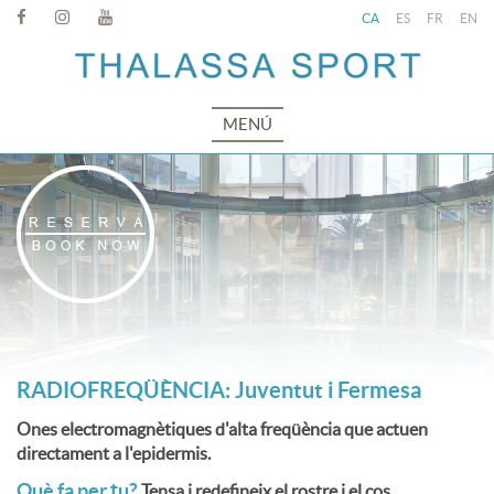
CA
ES
FR
EN
MENÚ
RADIOFREQÜÈNCIA: Juventut i Fermesa
Ones electromagnètiques d'alta freqüència que actuen
directament a l'epidermis.
Què fa per tu?
Tensa i redefineix el rostre i el cos.