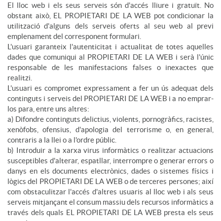
El lloc web i els seus serveis són d'accés lliure i gratuït. No
obstant això, EL PROPIETARI DE LA WEB pot condicionar la
utilització d'alguns dels serveis oferts al seu web al previ
emplenament del corresponent formulari.
L'usuari garanteix l'autenticitat i actualitat de totes aquelles
dades que comuniqui al PROPIETARI DE LA WEB i serà l'únic
responsable de les manifestacions falses o inexactes que
realitzi.
L'usuari es compromet expressament a fer un ús adequat dels
continguts i serveis del PROPIETARI DE LA WEB i a no emprar-
los para, entre uns altres:
a) Difondre continguts delictius, violents, pornogràfics, racistes,
xenòfobs, ofensius, d'apologia del terrorisme o, en general,
contraris a la llei o a l'ordre públic.
b) Introduir a la xarxa virus informàtics o realitzar actuacions
susceptibles d'alterar, espatllar, interrompre o generar errors o
danys en els documents electrònics, dades o sistemes físics i
lògics del PROPIETARI DE LA WEB o de terceres persones; així
com obstaculitzar l'accés d'altres usuaris al lloc web i als seus
serveis mitjançant el consum massiu dels recursos informàtics a
través dels quals EL PROPIETARI DE LA WEB presta els seus