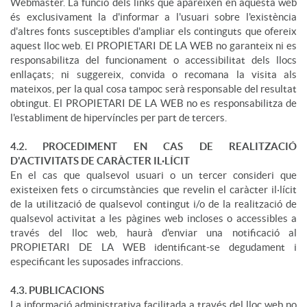
Webmaster. La funció dels links que apareixen en aquesta web
és exclusivament la d'informar a l'usuari sobre l'existència
d'altres fonts susceptibles d'ampliar els continguts que ofereix
aquest lloc web. El PROPIETARI DE LA WEB no garanteix ni es
responsabilitza del funcionament o accessibilitat dels llocs
enllaçats; ni suggereix, convida o recomana la visita als
mateixos, per la qual cosa tampoc serà responsable del resultat
obtingut. El PROPIETARI DE LA WEB no es responsabilitza de
l'establiment de hipervíncles per part de tercers.
4.2. PROCEDIMENT EN CAS DE REALITZACIÓ
D'ACTIVITATS DE CARÀCTER IL·LÍCIT
En el cas que qualsevol usuari o un tercer consideri que
existeixen fets o circumstàncies que revelin el caràcter il·lícit
de la utilització de qualsevol contingut i/o de la realització de
qualsevol activitat a les pàgines web incloses o accessibles a
través del lloc web, haurà d'enviar una notificació al
PROPIETARI DE LA WEB identificant-se degudament i
especificant les suposades infraccions.
4.3. PUBLICACIONS
La informació administrativa facilitada a través del lloc web no