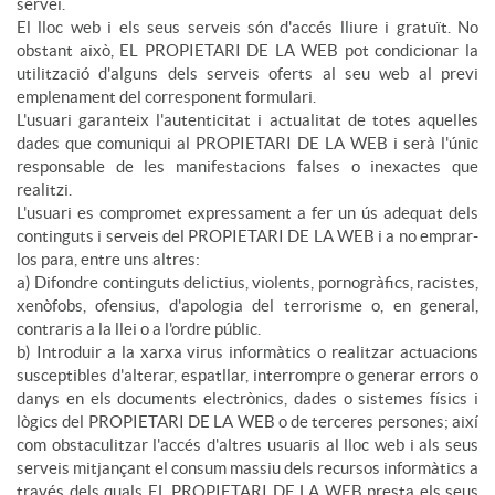
servei.
El lloc web i els seus serveis són d'accés lliure i gratuït. No
obstant això, EL PROPIETARI DE LA WEB pot condicionar la
utilització d'alguns dels serveis oferts al seu web al previ
emplenament del corresponent formulari.
L'usuari garanteix l'autenticitat i actualitat de totes aquelles
dades que comuniqui al PROPIETARI DE LA WEB i serà l'únic
responsable de les manifestacions falses o inexactes que
realitzi.
L'usuari es compromet expressament a fer un ús adequat dels
continguts i serveis del PROPIETARI DE LA WEB i a no emprar-
los para, entre uns altres:
a) Difondre continguts delictius, violents, pornogràfics, racistes,
xenòfobs, ofensius, d'apologia del terrorisme o, en general,
contraris a la llei o a l'ordre públic.
b) Introduir a la xarxa virus informàtics o realitzar actuacions
susceptibles d'alterar, espatllar, interrompre o generar errors o
danys en els documents electrònics, dades o sistemes físics i
lògics del PROPIETARI DE LA WEB o de terceres persones; així
com obstaculitzar l'accés d'altres usuaris al lloc web i als seus
serveis mitjançant el consum massiu dels recursos informàtics a
través dels quals EL PROPIETARI DE LA WEB presta els seus