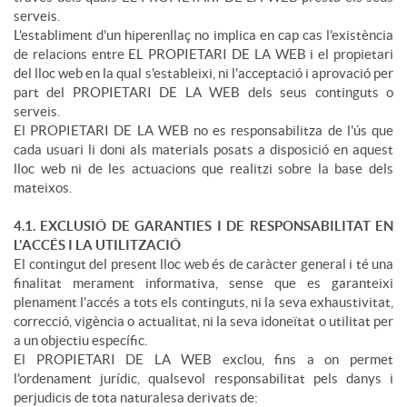
serveis.
L'establiment d'un hiperenllaç no implica en cap cas l'existència
de relacions entre EL PROPIETARI DE LA WEB i el propietari
del lloc web en la qual s'estableixi, ni l'acceptació i aprovació per
part del PROPIETARI DE LA WEB dels seus continguts o
serveis.
El PROPIETARI DE LA WEB no es responsabilitza de l'ús que
cada usuari li doni als materials posats a disposició en aquest
lloc web ni de les actuacions que realitzi sobre la base dels
mateixos.
4.1. EXCLUSIÓ DE GARANTIES I DE RESPONSABILITAT EN
L'ACCÉS I LA UTILITZACIÓ
El contingut del present lloc web és de caràcter general i té una
finalitat merament informativa, sense que es garanteixi
plenament l'accés a tots els continguts, ni la seva exhaustivitat,
correcció, vigència o actualitat, ni la seva idoneïtat o utilitat per
a un objectiu específic.
El PROPIETARI DE LA WEB exclou, fins a on permet
l'ordenament jurídic, qualsevol responsabilitat pels danys i
perjudicis de tota naturalesa derivats de: