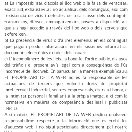
a) La impossibilitat d'accés al lloc web o la falta de veracitat,
exactitud, exhaustivitat i/o actualitat dels continguts, així com
l'existència de vicis i defectes de tota classe dels continguts
transmesos, difosos, emmagatzemats, posats a disposició, als
quals s'hagi accedit a través del lloc web o dels serveis que
s'ofereixen.
b) La presència de virus o d'altres elements en els continguts
que puguin produir alteracions en els sistemes informàtics,
documents electrònics o dades dels usuaris.
c) L' incompliment de les lleis, la bona fe, l'ordre públic, els usos
del tràfic i el present avís legal com a conseqüència de l'ús
incorrecte del lloc web. En particular, i a manera exemplificatiu,
EL PROPIETARI DE LA WEB no es fa responsable de les
actuacions de tercers que vulnerin drets de propietat
intel·lectual i industrial, secrets empresarials, drets a l'honor, a
la intimitat personal i familiar i a la pròpia imatge, així com la
normativa en matèria de competència deslleial i publicitat
il·lícita.
Així mateix, EL PROPIETARI DE LA WEB declina qualsevol
responsabilitat respecte a la informació que es trobi fos
d'aquesta web i no sigui gestionada directament pel nostre