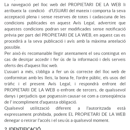
La navegació pel lloc web del PROPIETARI DE LA WEB li
atribueix la condició d'USUARI del mateix i comporta la seva
acceptació plena i sense reserves de totes i cadascuna de les
condicions publicades en aquest Avís Legal, advertint que
aquestes condicions podran ser modificades sense notificació
prèvia per part del PROPIETARI DE LA WEB, en aquest cas es
procedirà a la seva publicació i avís amb la màxima antelació
possible.
Per això és recomanable llegir atentament el seu contingut en
cas de desitjar accedir i fer ús de la informació i dels serveis
oferts des d'aquest lloc web.
L'usuari a més, s'obliga a fer un ús correcte del lloc web de
conformitat amb les lleis, la bona fe, l'ordre públic, els usos del
tràfic i el present Avís Legal, i respondrà enfront del
PROPIETARI DE LA WEB o enfront de tercers, de qualssevol
danys i perjudicis que poguessin causar-se com a conseqüència
de l' incompliment d'aquesta obligació.
Qualsevol utilització diferent a l'autoritzada està
expressament prohibida, podent EL PROPIETARI DE LA WEB
denegar o retirar l'accés i el seu ús a qualsevol moment.
2. IDENTIFICACIÓ