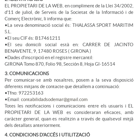
EL PROPIETARI DE LA WEB, en compliment de la Llei 34/2002,
d'11 de juliol, de Serveis de la Societat de la Informació i de
Comerç Electrònic, li informa que:
•La seva denominació social és: THALASSA SPORT MARITIM
S.L.
•El seu CIF és: B17461211
•El seu domicili social està en: CARRER DE JACINTO
BENAVENTE, 9, 17480 ROSES ( GIRONA )
•Dades d'inscripció en el registre mercantil:
GIRONA Tomo 870, Folio 98, Sección 8, Hoja GI-16514
3. COMUNICACIONS
Per comunicar-se amb nosaltres, posem a la seva disposició
diferents mitjans de contacte que detallem a continuació:
•Tfno: 972253163
•Email:
contabilidadsodemar@gmail.com
Totes les notificacions i comunicacions entre els usuaris i EL
PROPIETARI DE LA WEB es consideraran eficaces, amb
caràcter general, quan es realitzin a través de qualsevol mitjà
dels detallats anteriorment.
4. CONDICIONS D'ACCÉS I UTILITZACIÓ