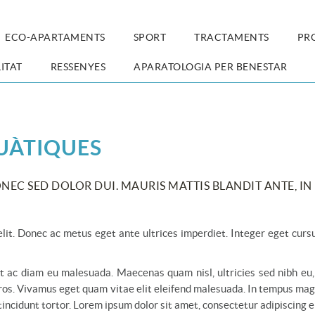
ECO-APARTAMENTS
SPORT
TRACTAMENTS
PR
ITAT
RESSENYES
APARATOLOGIA PER BENESTAR
UÀTIQUES
EC SED DOLOR DUI. MAURIS MATTIS BLANDIT ANTE, IN
lit. Donec ac metus eget ante ultrices imperdiet. Integer eget cursu
unt ac diam eu malesuada. Maecenas quam nisl, ultricies sed nibh eu,
 eros. Vivamus eget quam vitae elit eleifend malesuada. In tempus ma
tincidunt tortor. Lorem ipsum dolor sit amet, consectetur adipiscing el