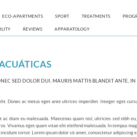
ECO-APARTMENTS
SPORT
TREATMENTS
PROG
ILITY
REVIEWS
APPARATOLOGY
 ACUÁTICAS
EC SED DOLOR DUI. MAURIS MATTIS BLANDIT ANTE, IN
lit. Donec ac metus eget ante ultrices imperdiet. Integer eget cursu
unt ac diam eu malesuada. Maecenas quam nisl, ultricies sed nibh eu,
 eros. Vivamus eget quam vitae elit eleifend malesuada. In tempus ma
tincidunt tortor. Lorem ipsum dolor sit amet, consectetur adipiscing el