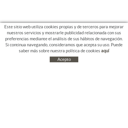
Este sitio web utiliza cookies propias y de terceros para mejorar
nuestros servicios y mostrarle publicidad relacionada con sus
preferencias mediante el análisis de sus hábitos de navegación.
Si continua navegando, consideramos que acepta su uso. Puede
saber más sobre nuestra política de cookies
aquí
Acepto
C/ Jacinto Benavente, 9. Platja Salatà. 17480 ROSES
972 253 163
Tel.
+34
reserves@thalassasport.com