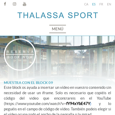
CA
ES
FR
EN
MENÚ
MUESTRA CON EL BLOCK 09
Este block os ayuda a insertar un vídeo en vuestro contenido sin
necesidad de usar un iframe. Solo es necesario que copiéis el
código del video que encontrareis en el YouTube
(https://www.youtube.com/watch?v=
fY94xYbE47Y
)
y lo
peguéis en el campo de código de vídeo. También podeis elegir si
el vídeo ocupa todo el ancho de la pantalla o la mitad.